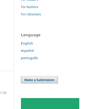
For Authors
For Librarians
Language
English
español
português
Make a Submission
7-29