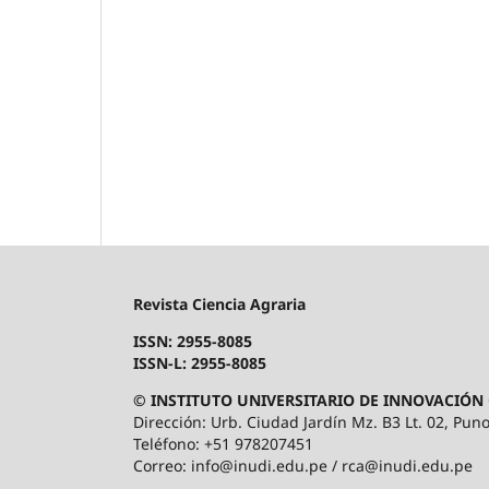
Revista Ciencia Agraria
ISSN: 2955-8085
ISSN-L: 2955-8085
© INSTITUTO UNIVERSITARIO DE INNOVACIÓN 
Dirección: Urb. Ciudad Jardín Mz. B3 Lt. 02, Puno
Teléfono: +51 978207451
Correo: info@inudi.edu.pe / rca@inudi.edu.pe