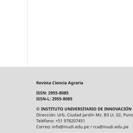
Revista Ciencia Agraria
ISSN: 2955-8085
ISSN-L: 2955-8085
© INSTITUTO UNIVERSITARIO DE INNOVACIÓN 
Dirección: Urb. Ciudad Jardín Mz. B3 Lt. 02, Puno
Teléfono: +51 978207451
Correo: info@inudi.edu.pe / rca@inudi.edu.pe