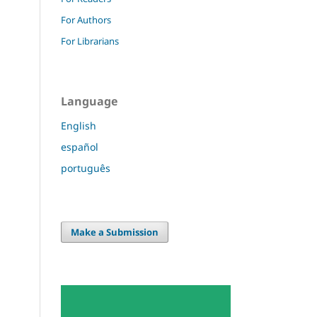
For Authors
For Librarians
Language
English
español
português
Make a Submission