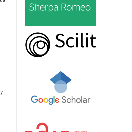
 de
 y