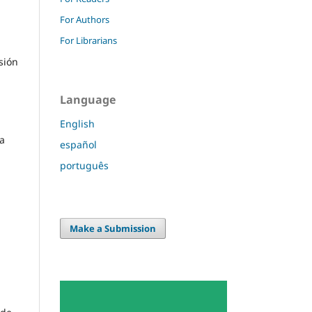
For Authors
For Librarians
sión
Language
English
ía
español
português
Make a Submission