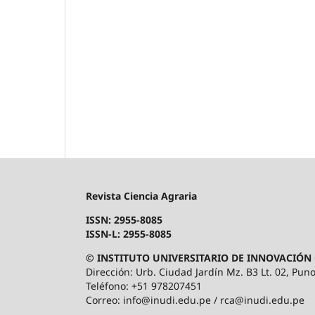
Revista Ciencia Agraria
ISSN: 2955-8085
ISSN-L: 2955-8085
© INSTITUTO UNIVERSITARIO DE INNOVACIÓN 
Dirección: Urb. Ciudad Jardín Mz. B3 Lt. 02, Puno
Teléfono: +51 978207451
Correo: info@inudi.edu.pe / rca@inudi.edu.pe