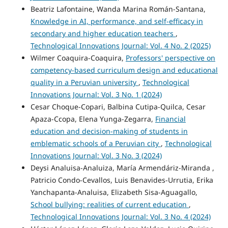
Beatriz Lafontaine, Wanda Marina Román-Santana,
Knowledge in AI, performance, and self-efficacy in
secondary and higher education teachers
,
Technological Innovations Journal: Vol. 4 No. 2 (2025)
Wilmer Coaquira-Coaquira,
Professors' perspective on
competency-based curriculum design and educational
quality in a Peruvian university
,
Technological
Innovations Journal: Vol. 3 No. 1 (2024)
Cesar Choque-Copari, Balbina Cutipa-Quilca, Cesar
Apaza-Ccopa, Elena Yunga-Zegarra,
Financial
education and decision-making of students in
emblematic schools of a Peruvian city
,
Technological
Innovations Journal: Vol. 3 No. 3 (2024)
Deysi Analuisa-Analuiza, María Armendáriz-Miranda ,
Patricio Condo-Cevallos, Luis Benavides-Urrutia, Erika
Yanchapanta-Analuisa, Elizabeth Sisa-Aguagallo,
School bullying: realities of current education
,
Technological Innovations Journal: Vol. 3 No. 4 (2024)