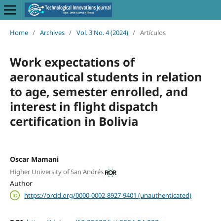
Home
/
Archives
/
Vol. 3 No. 4 (2024)
/
Artículos
Work expectations of
aeronautical students in relation
to age, semester enrolled, and
interest in flight dispatch
certification in Bolivia
Oscar Mamani
Higher University of San Andrés
Author
https://orcid.org/0000-0002-8927-9401 (unauthenticated)