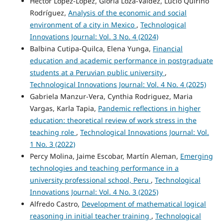
Héctor López-López, Gloria Loza-Valdez, Lucio Quirino
Rodríguez,
Analysis of the economic and social
environment of a city in Mexico
,
Technological
Innovations Journal: Vol. 3 No. 4 (2024)
Balbina Cutipa-Quilca, Elena Yunga,
Financial
education and academic performance in postgraduate
students at a Peruvian public university
,
Technological Innovations Journal: Vol. 4 No. 4 (2025)
Gabriela Manzur-Vera, Cynthia Rodriguez, Maria
Vargas, Karla Tapia,
Pandemic reflections in higher
education: theoretical review of work stress in the
teaching role
,
Technological Innovations Journal: Vol.
1 No. 3 (2022)
Percy Molina, Jaime Escobar, Martín Aleman,
Emerging
technologies and teaching performance in a
university professional school, Peru
,
Technological
Innovations Journal: Vol. 4 No. 3 (2025)
Alfredo Castro,
Development of mathematical logical
reasoning in initial teacher training
,
Technological