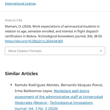
International License
.
How to Cite
Mamani, O. (2024). Work expectations of aeronautical students in
relation to age, semester enrolled, and interest in flight dispatch
certification in Bolivia.
Technological Innovations Journal
,
3
(4), 38-50.
https://doi.org/10.35622/j.ti.2024.04.003
More Citation Formats
Similar Articles
Ramsés Rodríguez-Montes, Bernardo Vázquez-Ponce,
Irma Baldovinos-Leyva,
Workplace well-being
assessment of the administrative staff at Universidad
Hipócrates (Mexico)
,
Technological Innovations
Journal: Vol. 3 No. 3 (2024)