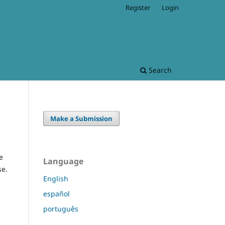
Register
Login
Search
Make a Submission
e
Language
se.
English
español
português