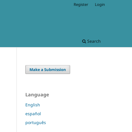
Register
Login
Search
Make a Submission
Language
English
español
português