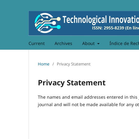
Current
Archives
About
Índice de Rec
Home
/
Privacy Statement
Privacy Statement
The names and email addresses entered in this jo
journal and will not be made available for any o