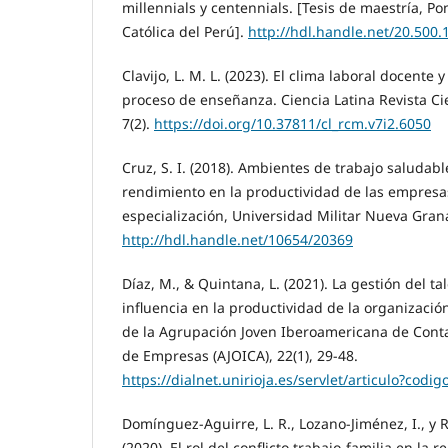
millennials y centennials. [Tesis de maestría, Po
Católica del Perú].
http://hdl.handle.net/20.500
Clavijo, L. M. L. (2023). El clima laboral docente 
proceso de enseñanza. Ciencia Latina Revista Cien
7(2).
https://doi.org/10.37811/cl_rcm.v7i2.6050
Cruz, S. I. (2018). Ambientes de trabajo saludab
rendimiento en la productividad de las empresa
especialización, Universidad Militar Nueva Gran
http://hdl.handle.net/10654/20369
Díaz, M., & Quintana, L. (2021). La gestión del 
influencia en la productividad de la organización
de la Agrupación Joven Iberoamericana de Conta
de Empresas (AJOICA), 22(1), 29-48.
https://dialnet.unirioja.es/servlet/articulo?codi
Domínguez-Aguirre, L. R., Lozano-Jiménez, I., y
(2020). El rol del conflicto trabajo-familia en la r