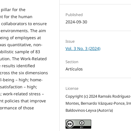
illar for the
Published
ent for the human
2024-09-30
s collaborators to ensure
 environments. The aim
-being of employees at
Issue
as quantitative, non-
Vol. 3 No. 3 (2024)
bilistic sample of 83
tution. The Work-Related
Section
 results identified
Artículos
across the six dimensions
ll-being – high; home-
satisfaction – high;
License
; work-related stress –
Copyright (c) 2024 Ramsés Rodríguez
t policies that improve
Montes, Bernardo Vázquez-Ponce, Ir
formance of those
Baldovinos-Leyva (Autor/a)