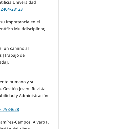
ntificia Universidad
.12404/28123
y su importancia en el
tífica Multidisciplinar,
le, un camino al
s [Trabajo de
ada].
talento humano y su
. Gestión Joven: Revista
bilidad y Administración
go=7984628
 Ramírez-Campos, Álvaro F.
elación del clima