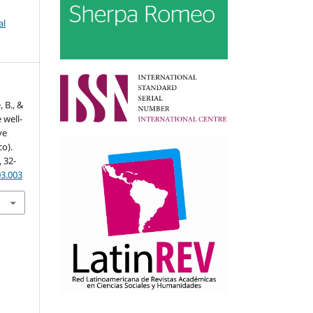
al
 B., &
 well-
ve
co).
, 32-
03.003