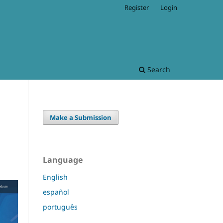
Register
Login
Search
Make a Submission
Language
English
español
português