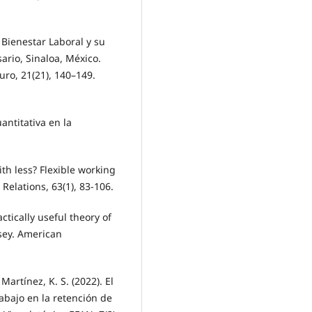
e Bienestar Laboral y su
ario, Sinaloa, México.
uro, 21(21), 140–149.
antitativa en la
ith less? Flexible working
Relations, 63(1), 83-106.
actically useful theory of
ssey. American
Martínez, K. S. (2022). El
rabajo en la retención de