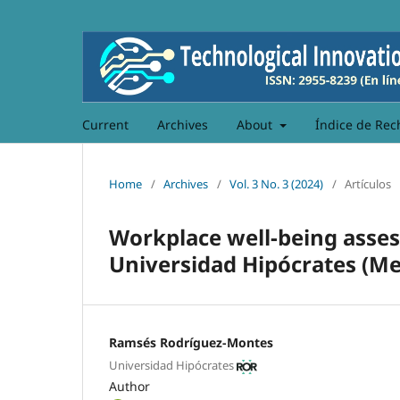
Current
Archives
About
Índice de Rec
Home
/
Archives
/
Vol. 3 No. 3 (2024)
/
Artículos
Workplace well-being asses
Universidad Hipócrates (Me
Ramsés Rodríguez-Montes
Universidad Hipócrates
Author