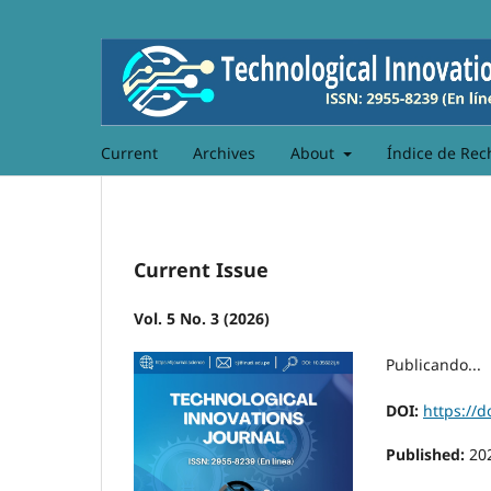
Current
Archives
About
Índice de Rec
Current Issue
Vol. 5 No. 3 (2026)
Publicando...
DOI:
https://d
Published:
20