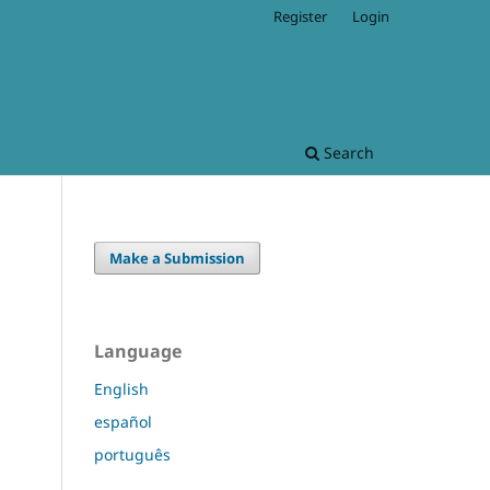
Register
Login
Search
Make a Submission
Language
English
español
português