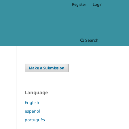
Register
Login
Search
Make a Submission
Language
English
español
português