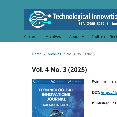
Current
Archives
About
Índice de Rec
Home
/
Archives
/
Vol. 4 No. 3 (2025)
Vol. 4 No. 3 (2025)
Este número t
DOI:
https://d
Published:
20