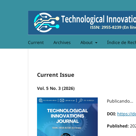
Current
Archives
About
Índice de Rec
Current Issue
Vol. 5 No. 3 (2026)
Publicando...
DOI:
https://d
Published:
20