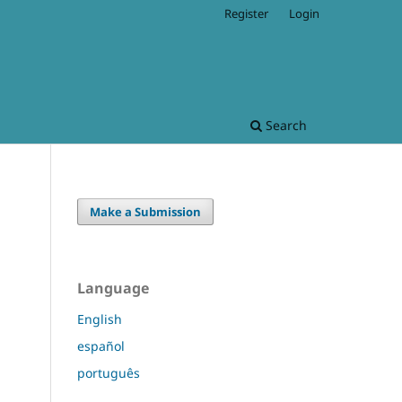
Register
Login
Search
Make a Submission
Language
English
español
português