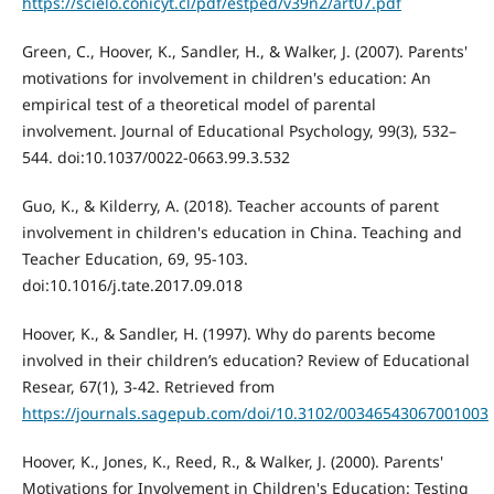
https://scielo.conicyt.cl/pdf/estped/v39n2/art07.pdf
Green, C., Hoover, K., Sandler, H., & Walker, J. (2007). Parents'
motivations for involvement in children's education: An
empirical test of a theoretical model of parental
involvement. Journal of Educational Psychology, 99(3), 532–
544. doi:10.1037/0022-0663.99.3.532
Guo, K., & Kilderry, A. (2018). Teacher accounts of parent
involvement in children's education in China. Teaching and
Teacher Education, 69, 95-103.
doi:10.1016/j.tate.2017.09.018
Hoover, K., & Sandler, H. (1997). Why do parents become
involved in their children’s education? Review of Educational
Resear, 67(1), 3-42. Retrieved from
https://journals.sagepub.com/doi/10.3102/00346543067001003
Hoover, K., Jones, K., Reed, R., & Walker, J. (2000). Parents'
Motivations for Involvement in Children's Education: Testing