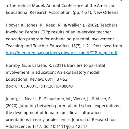
a Theoretical Model. Annual Conference of the American
Educational Research Association, (pp. 1-21). New Orleans.
Hoover, K., Jones, K., Reed, R., & Walker, J. (2002). Teachers
Involving Parents (TIP): results of an in-service teacher
education program for enhancing parental involvement.
Teaching and Teacher Education, 18(7), 1-21. Retrieved from
http://meparentsaspartners.pbworks.com/f/TIP_paper.pdf
Hornby, G., & Lafaele, R. (2011). Barriers to parental
involvement in education: An explanatory model.
Educational Review, 63(1), 37-52.
doi:10.1080/00131911.2010.488049
Juang, L., Noack, P., Schachner, M., Vietze, J., & Vijver, F.
(2020). Juggling between parental and school expectations:
the development ofdomain-speciﬁc acculturation
orientations in early adolescence. Journal of Research on
Adolescence, 1–17. doi:10.1111/jora.12547