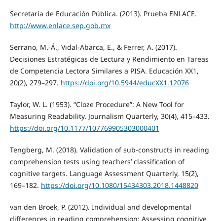
Secretaría de Educación Pública. (2013). Prueba ENLACE.
http://www.enlace.sep.gob.mx
Serrano, M.-Á., Vidal-Abarca, E., & Ferrer, A. (2017).
Decisiones Estratégicas de Lectura y Rendimiento en Tareas
de Competencia Lectora Similares a PISA. Educación XX1,
20(2), 279–297.
https://doi.org/10.5944/educXX1.12076
Taylor, W. L. (1953). “Cloze Procedure”: A New Tool for
Measuring Readability. Journalism Quarterly, 30(4), 415–433.
https://doi.org/10.1177/107769905303000401
Tengberg, M. (2018). Validation of sub-constructs in reading
comprehension tests using teachers’ classification of
cognitive targets. Language Assessment Quarterly, 15(2),
169–182.
https://doi.org/10.1080/15434303.2018.1448820
van den Broek, P. (2012). Individual and developmental
differences in reading comprehension: Assessing cognitive