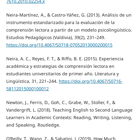
7610.2010.02254.x
Neira-Martínez, A., & Castro-Yáñez, G. (2013). Análisis de un
instrumento estandarizado para la evaluación de la
comprensión lectora a partir de un modelo psicolingüístico.
Estudios Pedagógicos (Valdivia), 39(2), 231–249.
https://doi.org/10.4067/S0718-07052013000200015
Neira, A. C., Reyes, F. T., & Riffo, B. E. (2015). Experiencia
académica y estrategias de comprensión lectora en
estudiantes universitarios de primer año. Literatura y
Lingüística, 31, 221–244.
https://doi.org/10.4067/S0716-
58112015000100012
Newton, J., Ferris, D., Goh, C., Grabe, W., Stoller, F., &
Vandergrift, L. (2018). Teaching English to Second Language
Learners in Academic Contexts: Reading, Writing, Listening,
and Speaking. Routledge.
O’Reilly, T., Wang, Z., & Sabatini, J. (2019). How Much