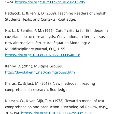
1–24.
https://doi.org/10.25009/cpue.v0i20.1285
Hedgcok, J., & Ferris, D. (2009). Teaching Readers of English:
Students, Texts, and Contexts. Routledge.
Hu, L., & Bentler, P. M. (1999). Cutoff criteria for fit indexes in
covariance structure analysis: Conventional criteria versus
new alternatives. Structural Equation Modeling: A
Multidisciplinary Journal, 6(1), 1–55.
https://doi.org/10.1080/10705519909540118
Kenny, D. (2011). Multiple Groups.
http://davidakenny.net/cm/mgroups.htm
Kieras, D., & Just, M. (2018). New methods in reading
comprehension research. Routledge.
Kintsch, W., & van Dijk, T. A. (1978). Toward a model of text
comprehension and production. Psychological Review, 85(5),
363–394.
https://doi.org/10.1037/0033-295X.85.5.363