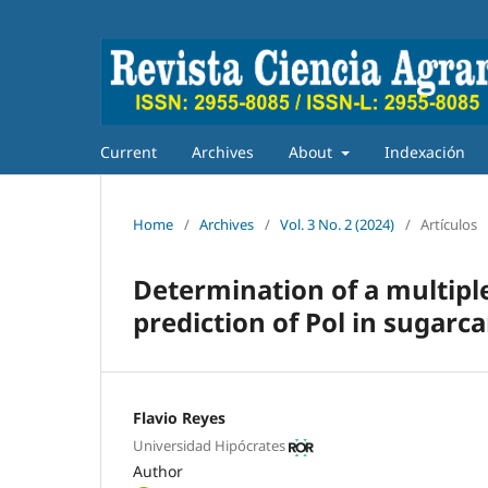
Current
Archives
About
Indexación
Home
/
Archives
/
Vol. 3 No. 2 (2024)
/
Artículos
Determination of a multiple
prediction of Pol in sugar
Flavio Reyes
Universidad Hipócrates
Author