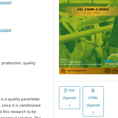
ticated)
icated)
, production, quality
PDF
(Spanish
HTML
is a quality parameter.
)
(Spanish
 since it is conditioned
d this research to be
)
conomical solution. The