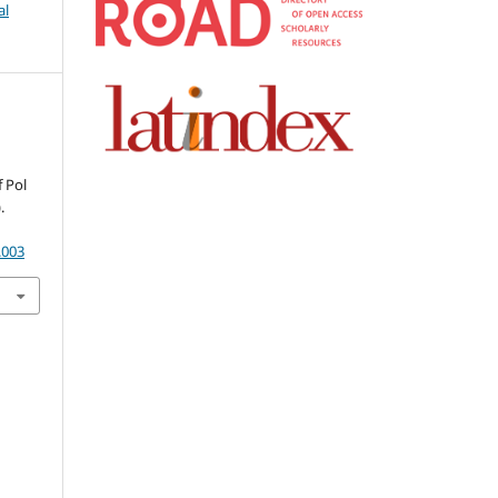
al
f Pol
.
.003