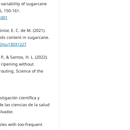
 variability of sugarcane
6, 150-161.
.001
únior, E. C. de M. (2021).
lids content in sugarcane.
90/su13031227
 P., & Santos, H. L. (2022).
 ripening without
outing. Science of the
stigación científica y
e las ciencias de la salud
alvador.
ables with too-frequent