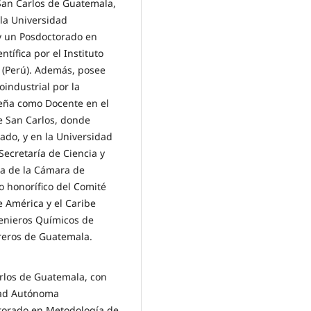
 San Carlos de Guatemala,
 la Universidad
 y un Posdoctorado en
tífica por el Instituto
a (Perú). Además, posee
industrial por la
eña como Docente en el
de San Carlos, donde
do, y en la Universidad
Secretaría de Ciencia y
a de la Cámara de
o honorífico del Comité
de América y el Caribe
genieros Químicos de
reros de Guatemala.
rlos de Guatemala, con
dad Autónoma
torado en Metodología de