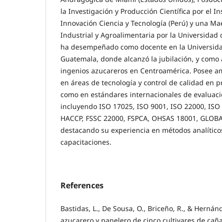
la Investigación y Producción Científica por el In
Innovación Ciencia y Tecnología (Perú) y una Ma
Industrial y Agroalimentaria por la Universidad 
ha desempeñado como docente en la Universida
Guatemala, donde alcanzó la jubilación, y como 
ingenios azucareros en Centroamérica. Posee am
en áreas de tecnología y control de calidad en p
como en estándares internacionales de evaluaci
incluyendo ISO 17025, ISO 9001, ISO 22000, ISO
HACCP, FSSC 22000, FSPCA, OHSAS 18001, GLOBAL
destacando su experiencia en métodos analíticos
capacitaciones.
References
Bastidas, L., De Sousa, O., Briceño, R., & Hernánd
azucarero y panelero de cinco cultivares de caña