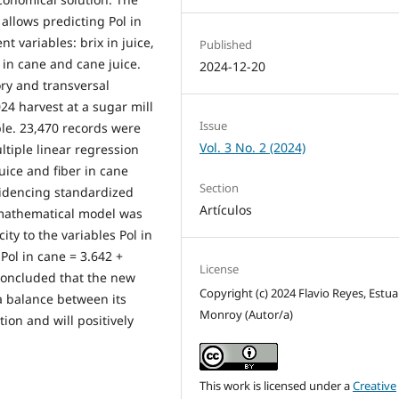
allows predicting Pol in
t variables: brix in juice,
Published
er in cane and cane juice.
2024-12-20
ry and transversal
24 harvest at a sugar mill
Issue
le. 23,470 records were
Vol. 3 No. 2 (2024)
ltiple linear regression
uice and fiber in cane
Section
evidencing standardized
Artículos
id mathematical model was
ty to the variables Pol in
 Pol in cane = 3.642 +
License
is concluded that the new
Copyright (c) 2024 Flavio Reyes, Estu
 a balance between its
Monroy (Autor/a)
ation and will positively
This work is licensed under a
Creative