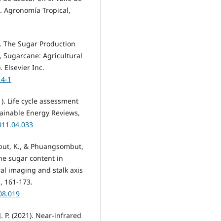
. Agronomía Tropical,
). The Sugar Production
), Sugarcane: Agricultural
 Elsevier Inc.
14-1
). Life cycle assessment
tainable Energy Reviews,
2011.04.033
but, K., & Phuangsombut,
ne sugar content in
al imaging and stalk axis
, 161-173.
08.019
J. P. (2021). Near-infrared