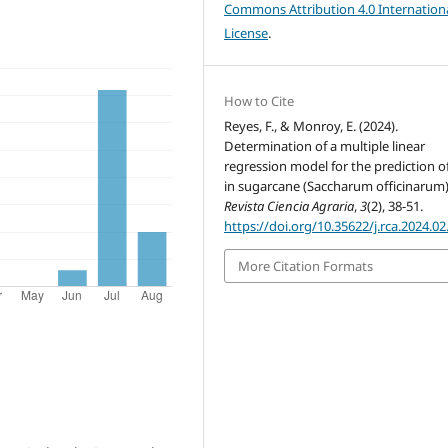
Commons Attribution 4.0 Internation
License
.
How to Cite
Reyes, F., & Monroy, E. (2024).
Determination of a multiple linear
regression model for the prediction o
in sugarcane (Saccharum officinarum)
Revista Ciencia Agraria
,
3
(2), 38-51.
https://doi.org/10.35622/j.rca.2024.02
More Citation Formats