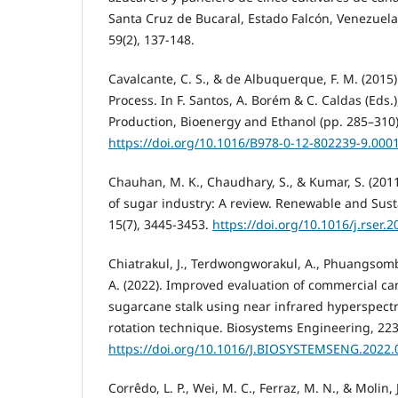
Santa Cruz de Bucaral, Estado Falcón, Venezuela
59(2), 137-148.
Cavalcante, C. S., & de Albuquerque, F. M. (2015
Process. In F. Santos, A. Borém & C. Caldas (Eds.
Production, Bioenergy and Ethanol (pp. 285–310).
https://doi.org/10.1016/B978-0-12-802239-9.000
Chauhan, M. K., Chaudhary, S., & Kumar, S. (2011
of sugar industry: A review. Renewable and Sus
15(7), 3445-3453.
https://doi.org/10.1016/j.rser.
Chiatrakul, J., Terdwongworakul, A., Phuangsom
A. (2022). Improved evaluation of commercial ca
sugarcane stalk using near infrared hyperspectr
rotation technique. Biosystems Engineering, 223
https://doi.org/10.1016/J.BIOSYSTEMSENG.2022.
Corrêdo, L. P., Wei, M. C., Ferraz, M. N., & Molin, 