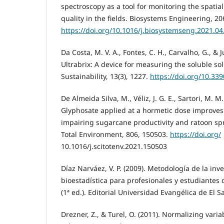
spectroscopy as a tool for monitoring the spatial
quality in the fields. Biosystems Engineering, 20
https://doi.org/10.1016/j.biosystemseng.2021.04
Da Costa, M. V. A., Fontes, C. H., Carvalho, G., & J
Ultrabrix: A device for measuring the soluble so
Sustainability, 13(3), 1227.
https://doi.org/10.33
De Almeida Silva, M., Véliz, J. G. E., Sartori, M. M.
Glyphosate applied at a hormetic dose improves
impairing sugarcane productivity and ratoon spr
Total Environment, 806, 150503.
https://doi.org/
10.1016/j.scitotenv.2021.150503
Díaz Narváez, V. P. (2009). Metodología de la inve
bioestadística para profesionales y estudiantes d
(1ª ed.). Editorial Universidad Evangélica de El S
Drezner, Z., & Turel, O. (2011). Normalizing vari