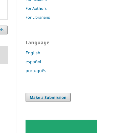
For Authors
For Librarians
ch
Language
English
español
português
Make a Submission