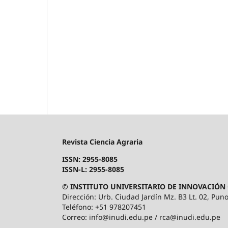
Revista Ciencia Agraria
ISSN: 2955-8085
ISSN-L: 2955-8085
© INSTITUTO UNIVERSITARIO DE INNOVACIÓN 
Dirección: Urb. Ciudad Jardín Mz. B3 Lt. 02, Puno
Teléfono: +51 978207451
Correo: info@inudi.edu.pe / rca@inudi.edu.pe