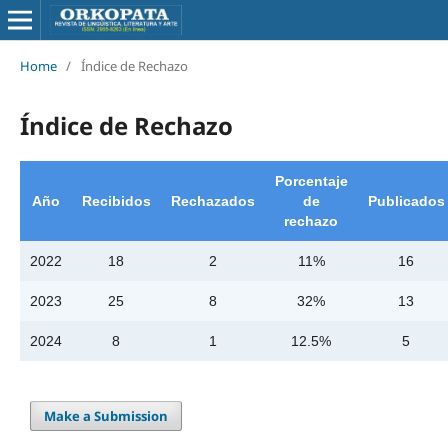
Home
/
Índice de Rechazo
Índice de Rechazo
Porcentaje
Año
Recibidos
Rechazados
de
Publicados
rechazo
2022
18
2
11%
16
2023
25
8
32%
13
2024
8
1
12.5%
5
Make a Submission