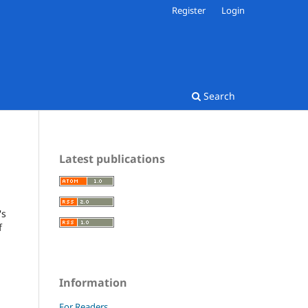
Register
Login
Search
Latest publications
's
f
Information
For Readers