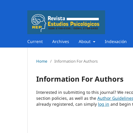
Current
Archives
About
Indexación
Home
/
Information For Authors
Information For Authors
Interested in submitting to this journal? We r
section policies, as well as the
Author Guideline
already registered, can simply
log in
and begin t