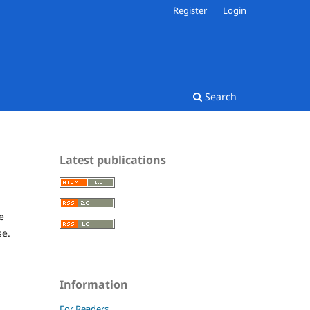
Register
Login
Search
Latest publications
e
se.
Information
For Readers