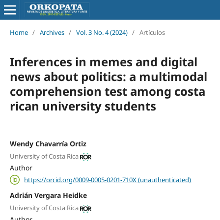
Home
/
Archives
/
Vol. 3 No. 4 (2024)
/
Artículos
Inferences in memes and digital
news about politics: a multimodal
comprehension test among costa
rican university students
Wendy Chavarría Ortiz
University of Costa Rica
Author
https://orcid.org/0009-0005-0201-710X (unauthenticated)
Adrián Vergara Heidke
University of Costa Rica
Author