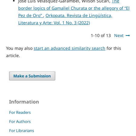
José Luis Velásquez-Garambel, Wilson Sucari,
The
border logics of Gamaliel Churata or the allegory of “El
Pez de Oro”
,
Orkopata. Revista de Lingüística,
Literatura y Arte: Vol. 1 No. 3 (2022)
1-10 of 13
Next
You may also
start an advanced similarity search
for this
article.
Make a Submission
Information
For Readers
For Authors
For Librarians