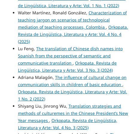
de Lingüística, Literatura y Arte: Vol. 1 No. 1 (2022)
Walter Martínez, Ronald González,
Characterization of
teaching jargon on scenarios of technological
mediation of teaching processes, Colombia
,
Orkopata.
Revista de Lingüística, Literatura y Arte: Vol. 4 No. 4
(2025)
Lu Feng,
The translation of Chinese dish names into
Spanish from the perspective of semantic and
communicative translation
,
Orkopata. Revista de
Lingüística, Literatura y Arte: Vol. 3 No. 3 (2024)
Adriana Malagón,
The influence of cultural change on
communication skills in children of basic education
,
Orkopata. Revista de Lingüística, Literatura y Arte: Vol.
1 No. 2 (2022)
Shiyang Liu, Jinrong Wu,
Translation strategies and
methods of culturemes in the Chinese President’s New
Year messages
,
Orkopata. Revista de Lingüística,
Literatura y Arte: Vol. 4 No. 3 (2025)