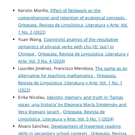
Kerstin Morillo,
Effect of fieldwork on the
comprehension and retention of ecological concepts
,
Orkopata. Revista de Lingüística, Literatura y Arte: Vol.
1 No. 2 (2022)
Yuan Wang,
Cognitivist analysis of the resultative
semantics of phrasal verbs with chu (出 'out') in
Chinese
,
Orkopata. Revista de Lingüística, Literatura y
Arte: Vol. 3 No. 4 (2024)
Lourdes Jiménez, Francisco Mendoza,
The game as an
alternative for teaching mathematics
,
Orkopata.
Revista de Lingüística, Literatura y Arte: Vol. 1 No. 1
(2022)
Erika Nicolau,
Identity, memory, and truth in 'Tantas
voces, una historia' by Eleonora María Smolensky and
Vera Vigevani Jarach
,
Orkopata. Revista de
Lingüística, Literatura y Arte: Vol. 3 No. 1 (2024)
Álvaro Sánchez,
Development of hypertext reading
skills in secondary school contexts
,
Orkopata. Revista