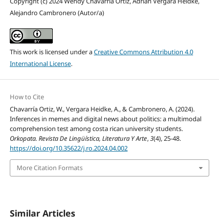
Copyright (c) 2024 Wendy Chavarría Ortiz, Adrián Vergara Heidke,
Alejandro Cambronero (Autor/a)
This work is licensed under a
Creative Commons Attribution 4.0
International License
.
How to Cite
Chavarría Ortiz, W., Vergara Heidke, A., & Cambronero, A. (2024).
Inferences in memes and digital news about politics: a multimodal
comprehension test among costa rican university students.
Orkopata. Revista De Lingüística, Literatura Y Arte
,
3
(4), 25-48.
https://doi.org/10.35622/j.ro.2024.04.002
More Citation Formats
Similar Articles