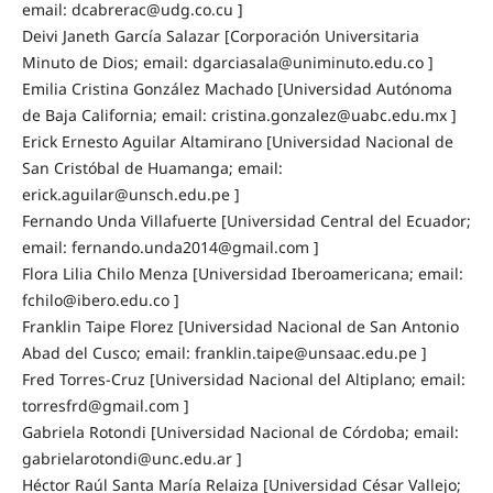
email: dcabrerac@udg.co.cu ]
Deivi Janeth García Salazar [Corporación Universitaria
Minuto de Dios; email: dgarciasala@uniminuto.edu.co ]
Emilia Cristina González Machado [Universidad Autónoma
de Baja California; email: cristina.gonzalez@uabc.edu.mx ]
Erick Ernesto Aguilar Altamirano [Universidad Nacional de
San Cristóbal de Huamanga; email:
erick.aguilar@unsch.edu.pe ]
Fernando Unda Villafuerte [Universidad Central del Ecuador;
email: fernando.unda2014@gmail.com ]
Flora Lilia Chilo Menza [Universidad Iberoamericana; email:
fchilo@ibero.edu.co ]
Franklin Taipe Florez [Universidad Nacional de San Antonio
Abad del Cusco; email: franklin.taipe@unsaac.edu.pe ]
Fred Torres-Cruz [Universidad Nacional del Altiplano; email:
torresfrd@gmail.com ]
Gabriela Rotondi [Universidad Nacional de Córdoba; email:
gabrielarotondi@unc.edu.ar ]
Héctor Raúl Santa María Relaiza [Universidad César Vallejo;