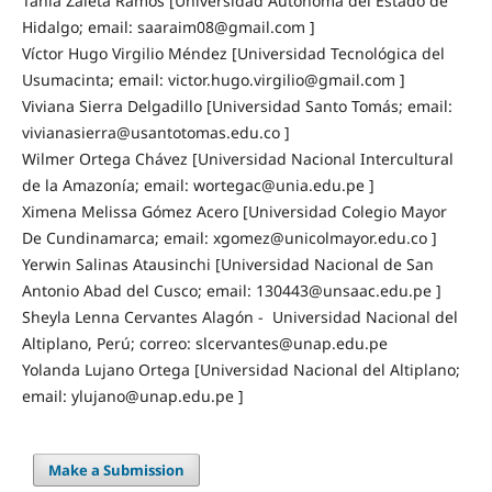
Tania Zaleta Ramos [Universidad Autónoma del Estado de
Hidalgo; email: saaraim08@gmail.com ]
Víctor Hugo Virgilio Méndez [Universidad Tecnológica del
Usumacinta; email: victor.hugo.virgilio@gmail.com ]
Viviana Sierra Delgadillo [Universidad Santo Tomás; email:
vivianasierra@usantotomas.edu.co ]
Wilmer Ortega Chávez [Universidad Nacional Intercultural
de la Amazonía; email: wortegac@unia.edu.pe ]
Ximena Melissa Gómez Acero [Universidad Colegio Mayor
De Cundinamarca; email: xgomez@unicolmayor.edu.co ]
Yerwin Salinas Atausinchi [Universidad Nacional de San
Antonio Abad del Cusco; email: 130443@unsaac.edu.pe ]
Sheyla Lenna Cervantes Alagón - Universidad Nacional del
Altiplano, Perú; correo: slcervantes@unap.edu.pe
Yolanda Lujano Ortega [Universidad Nacional del Altiplano;
email: ylujano@unap.edu.pe ]
Make a Submission