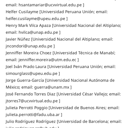
email: hsantamariar@ucvvirtual.edu.pe ]
Helfer Cusilayme [Universidad Peruana Unión; email:
helfer.cusilayme@upeu.edu.pe ]
Henry Mark Vilca Apaza [Universidad Nacional del Altiplano;
email: hvilca@unap.edu.pe ]
Javier Núñez [Universidad Nacional del Altiplano; email:
jncondori@unap.edu.pe ]
Jenniffer Moreira Choez [Universidad Técnica de Manabí;
email: jenniffer.moreira@utm.edu.ec ]
Joel Iván Prado Laura [Universidad Peruana Unión; email:
simourglass@upeu.edu.pe ]
Jorge Guerra-García [Universidad Nacional Autónoma de
México; email: guerra@unam.mx ]
José Fernando Torres Diaz [Universidad César Vallejo; email:
jtorres7@ucvvirtual.edu.pe ]
Julieta Perrotti Poggio [Universidad de Buenos Aires; email:
julieta.perrotti@fadu.uba.ar ]
Julio Rodríguez Rodríguez [Universidad de Barcelona; email: