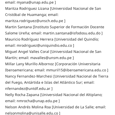
email: myana@unap.edu.pe ]
Maritza Rodriguez Lizana [Universidad Nacional de San
Cristóbal de Huamanga; email:
maritza.rodriguez@unsch.edu.pe ]
Martin Santana [Instituto Superior de Formación Docente
Salome Ureña; email: martin.santana@isfodosu.edu.do ]
Mauricio Rodríguez Herrera [Universidad del Quindío;
email: mrodriguez@uniquindio.edu.co ]
Miguel Angel Valles Coral [Universidad Nacional de San
Martín; email: mavalles@unsm.edu.pe ]
Millar Lany Murillo Albornoz [Corporación Universitaria
Iberoamericana; email: mmuril15@iberoamericana.edu.co ]
Nancy Fernandez-Marchesi [Universidad Nacional de Tierra
del Fuego, Antártida e Islas del Atlántico Sur; email:
nfernandez@untdf.edu.ar ]
Nelly Rocha Zapana [Universidad Nacional del Altiplano;
email: nmrocha@unap.edu.pe ]
Nelson Andrés Molina Roa [Universidad de La Salle; email:
nelsonmolina@unisalle.edu.co ]