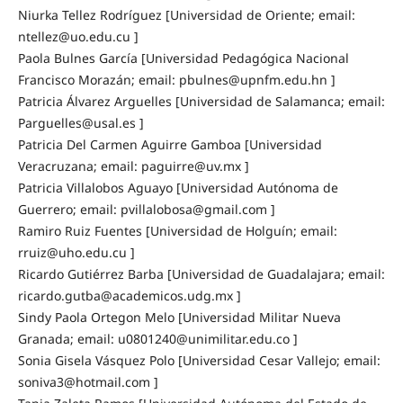
Niurka Tellez Rodríguez [Universidad de Oriente; email:
ntellez@uo.edu.cu ]
Paola Bulnes García [Universidad Pedagógica Nacional
Francisco Morazán; email: pbulnes@upnfm.edu.hn ]
Patricia Álvarez Arguelles [Universidad de Salamanca; email:
Parguelles@usal.es ]
Patricia Del Carmen Aguirre Gamboa [Universidad
Veracruzana; email: paguirre@uv.mx ]
Patricia Villalobos Aguayo [Universidad Autónoma de
Guerrero; email: pvillalobosa@gmail.com ]
Ramiro Ruiz Fuentes [Universidad de Holguín; email:
rruiz@uho.edu.cu ]
Ricardo Gutiérrez Barba [Universidad de Guadalajara; email:
ricardo.gutba@academicos.udg.mx ]
Sindy Paola Ortegon Melo [Universidad Militar Nueva
Granada; email: u0801240@unimilitar.edu.co ]
Sonia Gisela Vásquez Polo [Universidad Cesar Vallejo; email:
soniva3@hotmail.com ]