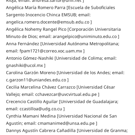
Rioja; email: andresa.sartor@unir.net ]
Angélica María Romero Parra [Escuela de Suboficiales
Sargento Inocencio Chinca EMSUB; email:
angelica.romero.docente@emsub.edu.co ]
Angélica Nohemy Rangel Pico [Corporación Universitaria
Minuto de Dios; email: arangelpico@uniminuto.edu.co ]
Anna Fernández [Universidad Autónoma Metropolitana;
email: fpam1721@correo.xoc.uam.mx ]
Antonio Gómez-Nashiki [Universidad de Colima; email:
gnashiki@ucol.mx ]
Carolina Garzón Moreno [Universidad de los Andes; email:
c.garzon11@uniandes.edu.co ]
Cecilia Marcelina Chávez Carrazco [Universidad César
Vallejo; email: cchavezcar@uvcvirtual.edu.pe ]
Crecencio Castillo Aguilar [Universidad de Guadalajara;
email: ccastilloa@udg.co.cu ]
Cynthia Mamani Medina [Universidad Nacional de San
Agustín; email: cmamanimed@unsa.edu.pe ]
Dannys Agustín Cabrera Cañadilla [Universidad de Granma;