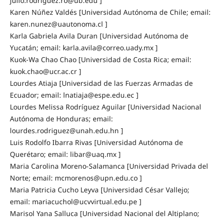
julio.rodriguez.ro@ub.edu ]
Karen Núñez Valdés [Universidad Autónoma de Chile; email:
karen.nunez@uautonoma.cl ]
Karla Gabriela Avila Duran [Universidad Autónoma de
Yucatán; email: karla.avila@correo.uady.mx ]
Kuok-Wa Chao Chao [Universidad de Costa Rica; email:
kuok.chao@ucr.ac.cr ]
Lourdes Atiaja [Universidad de las Fuerzas Armadas de
Ecuador; email: lnatiaja@espe.edu.ec ]
Lourdes Melissa Rodríguez Aguilar [Universidad Nacional
Autónoma de Honduras; email:
lourdes.rodriguez@unah.edu.hn ]
Luis Rodolfo Ibarra Rivas [Universidad Autónoma de
Querétaro; email: libar@uaq.mx ]
Maria Carolina Moreno-Salamanca [Universidad Privada del
Norte; email: mcmorenos@upn.edu.co ]
Maria Patricia Cucho Leyva [Universidad César Vallejo;
email: mariacuchol@ucvvirtual.edu.pe ]
Marisol Yana Salluca [Universidad Nacional del Altiplano;