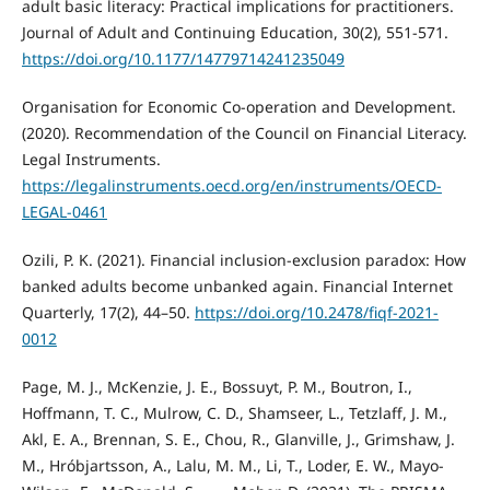
adult basic literacy: Practical implications for practitioners.
Journal of Adult and Continuing Education, 30(2), 551-571.
https://doi.org/10.1177/14779714241235049
Organisation for Economic Co-operation and Development.
(2020). Recommendation of the Council on Financial Literacy.
Legal Instruments.
https://legalinstruments.oecd.org/en/instruments/OECD-
LEGAL-0461
Ozili, P. K. (2021). Financial inclusion-exclusion paradox: How
banked adults become unbanked again. Financial Internet
Quarterly, 17(2), 44–50.
https://doi.org/10.2478/fiqf-2021-
0012
Page, M. J., McKenzie, J. E., Bossuyt, P. M., Boutron, I.,
Hoffmann, T. C., Mulrow, C. D., Shamseer, L., Tetzlaff, J. M.,
Akl, E. A., Brennan, S. E., Chou, R., Glanville, J., Grimshaw, J.
M., Hróbjartsson, A., Lalu, M. M., Li, T., Loder, E. W., Mayo-