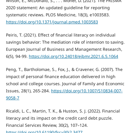
Wilson, E., McDonald, S., . . . Moher, D. (2021). The PRISMA
2020 statement: An updated guideline for reporting
systematic reviews. PLOS Medicine, 18(3), e1003583.
https://doi.org/10.1371/journal.pmed.1003583
Peiris, T. (2021). Effect of financial literacy on individual
savings behavior: The mediation role of intention to saving.
European Journal of Business and Management Research,
6(5), 94-99.
https://doi.org/10.24018/ejbmr.2021.6.5.1064
Peng, T., Bartholomae, S., Fox, J., & Cravener, G. (2007). The
impact of personal finance education delivered in high
school and college courses. Journal of Family and Economic
Issues, 28(1), 265-284.
https://doi.org/10.1007/S10834-007-
9058-7
Ricaldi, L. C., Martin, T. K., & Huston, S. J. (2022). Financial
literacy and its impact on the credit card debt puzzle.
Financial Services Review, 30(2), 107–124.
https://doi.org/10.61190/fsr.v30i2.3477