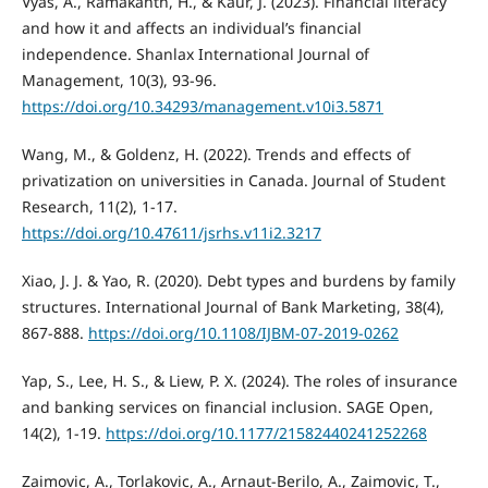
Vyas, A., Ramakanth, H., & Kaur, J. (2023). Financial literacy
and how it and affects an individual’s financial
independence. Shanlax International Journal of
Management, 10(3), 93-96.
https://doi.org/10.34293/management.v10i3.5871
Wang, M., & Goldenz, H. (2022). Trends and effects of
privatization on universities in Canada. Journal of Student
Research, 11(2), 1-17.
https://doi.org/10.47611/jsrhs.v11i2.3217
Xiao, J. J. & Yao, R. (2020). Debt types and burdens by family
structures. International Journal of Bank Marketing, 38(4),
867-888.
https://doi.org/10.1108/IJBM-07-2019-0262
Yap, S., Lee, H. S., & Liew, P. X. (2024). The roles of insurance
and banking services on financial inclusion. SAGE Open,
14(2), 1-19.
https://doi.org/10.1177/21582440241252268
Zaimovic, A., Torlakovic, A., Arnaut-Berilo, A., Zaimovic, T.,