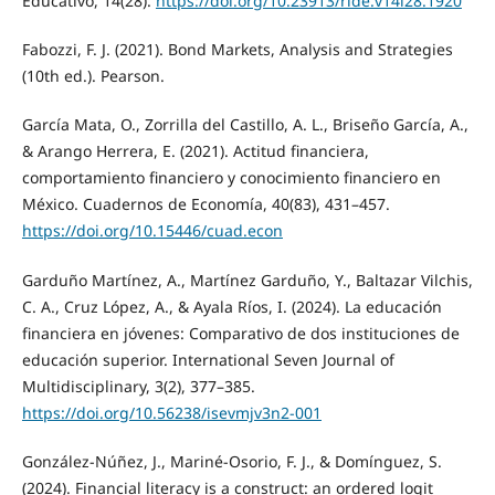
Educativo, 14(28).
https://doi.org/10.23913/ride.v14i28.1920
Fabozzi, F. J. (2021). Bond Markets, Analysis and Strategies
(10th ed.). Pearson.
García Mata, O., Zorrilla del Castillo, A. L., Briseño García, A.,
& Arango Herrera, E. (2021). Actitud financiera,
comportamiento financiero y conocimiento financiero en
México. Cuadernos de Economía, 40(83), 431–457.
https://doi.org/10.15446/cuad.econ
Garduño Martínez, A., Martínez Garduño, Y., Baltazar Vilchis,
C. A., Cruz López, A., & Ayala Ríos, I. (2024). La educación
financiera en jóvenes: Comparativo de dos instituciones de
educación superior. International Seven Journal of
Multidisciplinary, 3(2), 377–385.
https://doi.org/10.56238/isevmjv3n2-001
González-Núñez, J., Mariné-Osorio, F. J., & Domínguez, S.
(2024). Financial literacy is a construct: an ordered logit