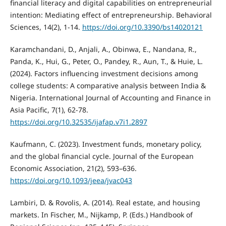
financial literacy and digital capabilities on entrepreneurial
intention: Mediating effect of entrepreneurship. Behavioral
Sciences, 14(2), 1-14.
https://doi.org/10.3390/bs14020121
Karamchandani, D., Anjali, A., Obinwa, E., Nandana, R.,
Panda, K., Hui, G., Peter, O., Pandey, R., Aun, T., & Huie, L.
(2024). Factors influencing investment decisions among
college students: A comparative analysis between India &
Nigeria. International Journal of Accounting and Finance in
Asia Pacific, 7(1), 62-78.
https://doi.org/10.32535/ijafap.v7i1.2897
Kaufmann, C. (2023). Investment funds, monetary policy,
and the global financial cycle. Journal of the European
Economic Association, 21(2), 593–636.
https://doi.org/10.1093/jeea/jvac043
Lambiri, D. & Rovolis, A. (2014). Real estate, and housing
markets. In Fischer, M., Nijkamp, P. (Eds.) Handbook of