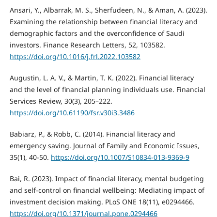
Ansari, Y., Albarrak, M. S., Sherfudeen, N., & Aman, A. (2023).
Examining the relationship between financial literacy and
demographic factors and the overconfidence of Saudi
investors. Finance Research Letters, 52, 103582.
https://doi.org/10.1016/j.frl.2022.103582
Augustin, L. A. V., & Martin, T. K. (2022). Financial literacy
and the level of financial planning individuals use. Financial
Services Review, 30(3), 205–222.
https://doi.org/10.61190/fsr.v30i3.3486
Babiarz, P., & Robb, C. (2014). Financial literacy and
emergency saving. Journal of Family and Economic Issues,
35(1), 40-50.
https://doi.org/10.1007/S10834-013-9369-9
Bai, R. (2023). Impact of financial literacy, mental budgeting
and self-control on financial wellbeing: Mediating impact of
investment decision making. PLoS ONE 18(11), e0294466.
https://doi.org/10.1371/journal.pone.0294466