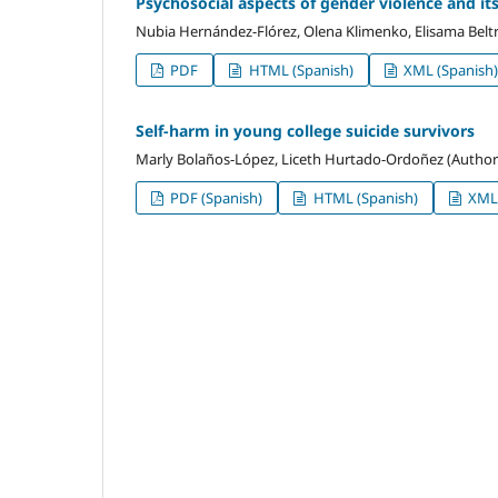
Psychosocial aspects of gender violence and its
Nubia Hernández-Flórez, Olena Klimenko, Elisama Belt
PDF
HTML (Spanish)
XML (Spanish)
Self-harm in young college suicide survivors
Marly Bolaños-López, Liceth Hurtado-Ordoñez (Author
PDF (Spanish)
HTML (Spanish)
XML 