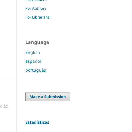
For Authors
For Librarians
Language
English
español
português
Make a Submission
46-62
Estadísticas