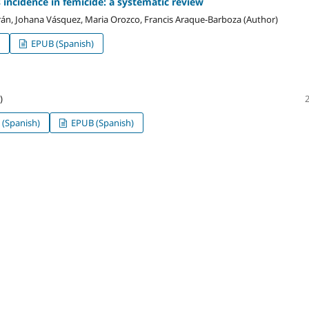
 incidence in femicide: a systematic review
rán, Johana Vásquez, Maria Orozco, Francis Araque-Barboza (Author)
EPUB (Spanish)
)
(Spanish)
EPUB (Spanish)