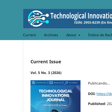
Current
Archives
About
Índice de Rec
Current Issue
Vol. 5 No. 3 (2026)
Publicando...
DOI:
https://d
Published:
20