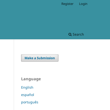
Register
Login
Search
Make a Submission
Language
English
español
português