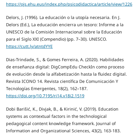
https://ojs.ehu.eus/index.php/psicodidactica/article/view/1226
Delors, J. (1996). La educación o la utopía necesaria. En J.
Delors (Ed.), La educación encierra un tesoro: Informe a la
UNESCO de la Comisión Internacional sobre la Educación
para el Siglo XXI (Compendio) (pp. 7–30). UNESCO.
https://cutt.ly/atntdYYE
Dias-Trindade, S., & Gomes Ferreira, A. (2020). Habilidades
de enseñanza digital: DigCompEdu CheckIn como proceso
de evolución desde la alfabetización hasta la fluidez digital.
Revista ICONO 14. Revista científica De Comunicación Y
Tecnologías Emergentes, 18(2), 162–187.
https://doi.org/10.7195/ri14.v18i2.1519
Dobi Barišić, K., Divjak, B., & Kirinić, V. (2019). Education
systems as contextual factors in the technological
pedagogical content knowledge framework. Journal of
Information and Organizational Sciences, 43(2), 163-183.