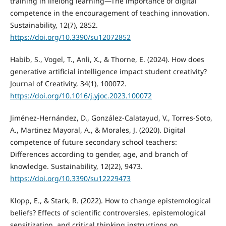
training in lifelong learning—The importance of digital
competence in the encouragement of teaching innovation.
Sustainability, 12(7), 2852.
https://doi.org/10.3390/su12072852
Habib, S., Vogel, T., Anli, X., & Thorne, E. (2024). How does
generative artificial intelligence impact student creativity?
Journal of Creativity, 34(1), 100072.
https://doi.org/10.1016/j.yjoc.2023.100072
Jiménez-Hernández, D., González-Calatayud, V., Torres-Soto,
A., Martinez Mayoral, A., & Morales, J. (2020). Digital
competence of future secondary school teachers:
Differences according to gender, age, and branch of
knowledge. Sustainability, 12(22), 9473.
https://doi.org/10.3390/su12229473
Klopp, E., & Stark, R. (2022). How to change epistemological
beliefs? Effects of scientific controversies, epistemological
sensitization, and critical thinking instructions on