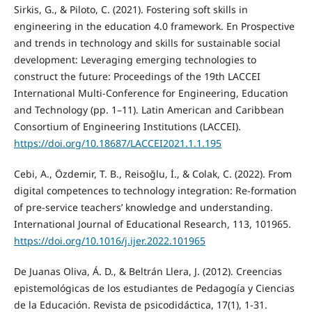
Sirkis, G., & Piloto, C. (2021). Fostering soft skills in
engineering in the education 4.0 framework. En Prospective
and trends in technology and skills for sustainable social
development: Leveraging emerging technologies to
construct the future: Proceedings of the 19th LACCEI
International Multi-Conference for Engineering, Education
and Technology (pp. 1–11). Latin American and Caribbean
Consortium of Engineering Institutions (LACCEI).
https://doi.org/10.18687/LACCEI2021.1.1.195
Cebi, A., Özdemir, T. B., Reisoğlu, İ., & Colak, C. (2022). From
digital competences to technology integration: Re-formation
of pre-service teachers’ knowledge and understanding.
International Journal of Educational Research, 113, 101965.
https://doi.org/10.1016/j.ijer.2022.101965
De Juanas Oliva, Á. D., & Beltrán Llera, J. (2012). Creencias
epistemológicas de los estudiantes de Pedagogía y Ciencias
de la Educación. Revista de psicodidáctica, 17(1), 1-31.