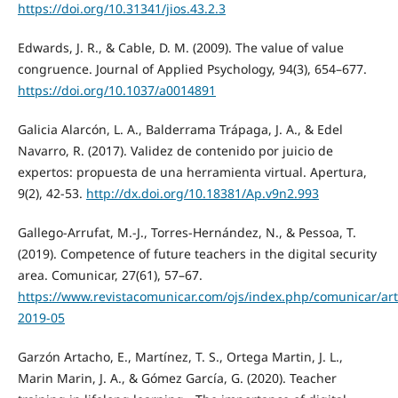
https://doi.org/10.31341/jios.43.2.3
Edwards, J. R., & Cable, D. M. (2009). The value of value
congruence. Journal of Applied Psychology, 94(3), 654–677.
https://doi.org/10.1037/a0014891
Galicia Alarcón, L. A., Balderrama Trápaga, J. A., & Edel
Navarro, R. (2017). Validez de contenido por juicio de
expertos: propuesta de una herramienta virtual. Apertura,
9(2), 42-53.
http://dx.doi.org/10.18381/Ap.v9n2.993
Gallego-Arrufat, M.-J., Torres-Hernández, N., & Pessoa, T.
(2019). Competence of future teachers in the digital security
area. Comunicar, 27(61), 57–67.
https://www.revistacomunicar.com/ojs/index.php/comunicar/art
2019-05
Garzón Artacho, E., Martínez, T. S., Ortega Martin, J. L.,
Marin Marin, J. A., & Gómez García, G. (2020). Teacher