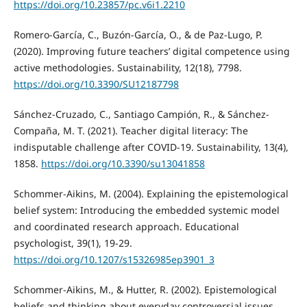
https://doi.org/10.23857/pc.v6i1.2210
Romero-García, C., Buzón-García, O., & de Paz-Lugo, P.
(2020). Improving future teachers’ digital competence using
active methodologies. Sustainability, 12(18), 7798.
https://doi.org/10.3390/SU12187798
Sánchez-Cruzado, C., Santiago Campión, R., & Sánchez-
Compaña, M. T. (2021). Teacher digital literacy: The
indisputable challenge after COVID-19. Sustainability, 13(4),
1858.
https://doi.org/10.3390/su13041858
Schommer-Aikins, M. (2004). Explaining the epistemological
belief system: Introducing the embedded systemic model
and coordinated research approach. Educational
psychologist, 39(1), 19-29.
https://doi.org/10.1207/s15326985ep3901_3
Schommer-Aikins, M., & Hutter, R. (2002). Epistemological
beliefs and thinking about everyday controversial issues.