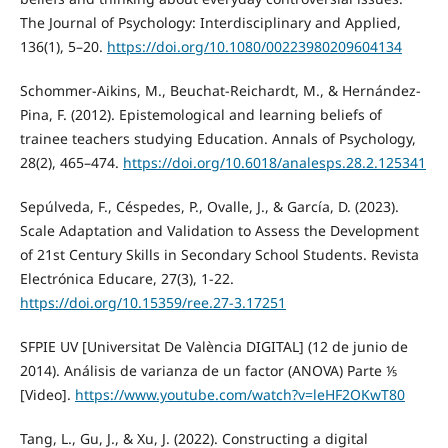
The Journal of Psychology: Interdisciplinary and Applied,
136(1), 5–20.
https://doi.org/10.1080/00223980209604134
Schommer-Aikins, M., Beuchat-Reichardt, M., & Hernández-
Pina, F. (2012). Epistemological and learning beliefs of
trainee teachers studying Education. Annals of Psychology,
28(2), 465–474.
https://doi.org/10.6018/analesps.28.2.125341
Sepúlveda, F., Céspedes, P., Ovalle, J., & García, D. (2023).
Scale Adaptation and Validation to Assess the Development
of 21st Century Skills in Secondary School Students. Revista
Electrónica Educare, 27(3), 1-22.
https://doi.org/10.15359/ree.27-3.17251
SFPIE UV [Universitat De València DIGITAL] (12 de junio de
2014). Análisis de varianza de un factor (ANOVA) Parte ⅕
[Video].
https://www.youtube.com/watch?v=leHF2OKwT80
Tang, L., Gu, J., & Xu, J. (2022). Constructing a digital