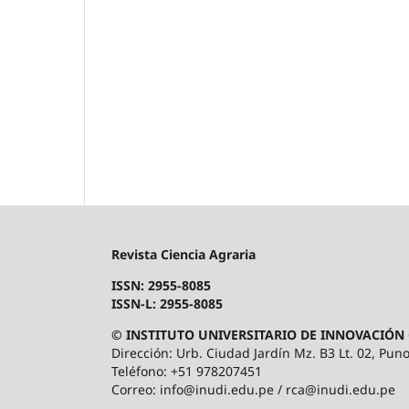
Revista Ciencia Agraria
ISSN: 2955-8085
ISSN-L: 2955-8085
© INSTITUTO UNIVERSITARIO DE INNOVACIÓN 
Dirección: Urb. Ciudad Jardín Mz. B3 Lt. 02, Puno
Teléfono: +51 978207451
Correo: info@inudi.edu.pe / rca@inudi.edu.pe