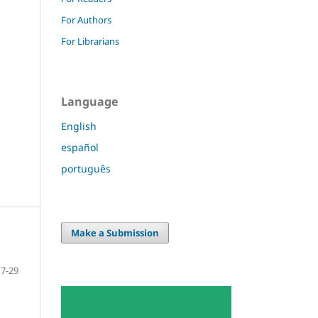
For Authors
For Librarians
Language
English
español
português
Make a Submission
7-29