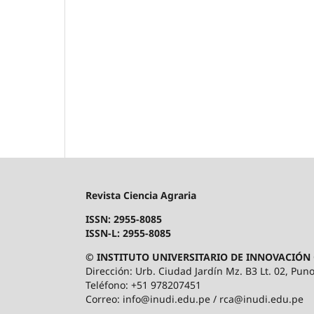
Revista Ciencia Agraria
ISSN: 2955-8085
ISSN-L: 2955-8085
© INSTITUTO UNIVERSITARIO DE INNOVACIÓN 
Dirección: Urb. Ciudad Jardín Mz. B3 Lt. 02, Puno
Teléfono: +51 978207451
Correo: info@inudi.edu.pe / rca@inudi.edu.pe