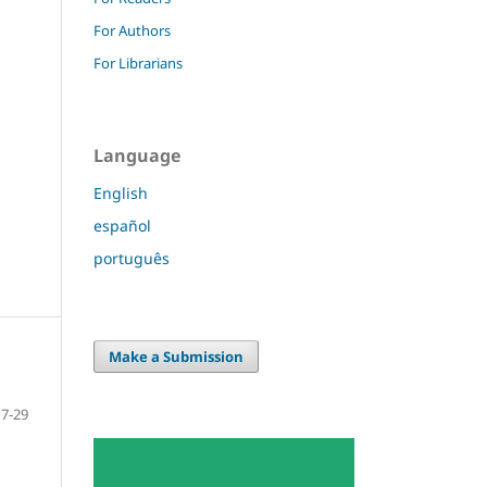
For Authors
For Librarians
Language
English
español
português
Make a Submission
7-29