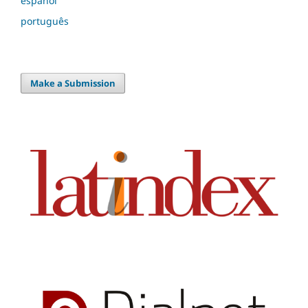
español
português
Make a Submission