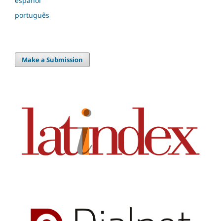
español
português
Make a Submission