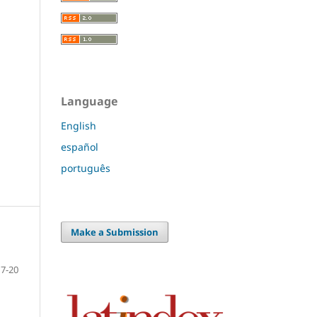
Language
English
español
português
Make a Submission
7-20