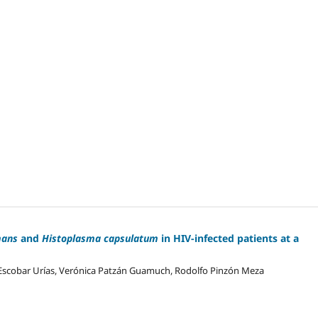
mans
and
Histoplasma capsulatum
in HIV-infected patients at a
id Escobar Urías, Verónica Patzán Guamuch, Rodolfo Pinzón Meza