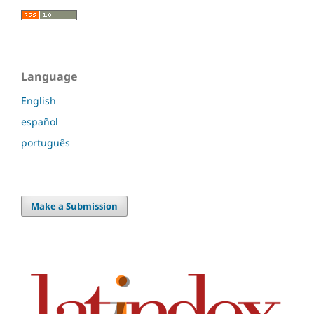
Language
English
español
português
Make a Submission